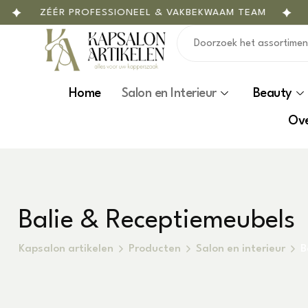
ZÉÉR PROFESSIONEEL & VAKBEKWAAM TEAM
MAA
Home
Salon en Interieur
Beauty
Ove
Balie & Receptiemeubels
Kapsalon artikelen
Producten
Salon en interieur
B