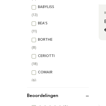
BABYLISS
B
(13)
BEA'S
(11)
BORTHE
(8)
CERIOTTI
(18)
COMAIR
(6)
DETREU
Beoordelingen
(37)
DSS