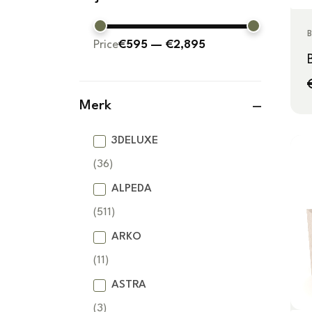
B
Price
€595
—
€2,895
Merk
3DELUXE
(36)
ALPEDA
(511)
ARKO
(11)
ASTRA
(3)