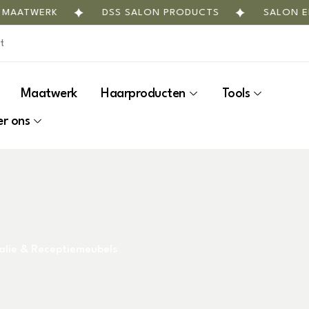
TWERK
DSS SALON PRODUCTS
SALON EN INT
Maatwerk
Haarproducten
Tools
r ons
alie & Receptiemeubels