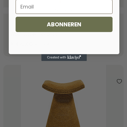
Email
PRE-ORDER
ABONNEREN
SALON EN INTERIEUR
Wachtstoel Floransa
€
495,00
excl. btw