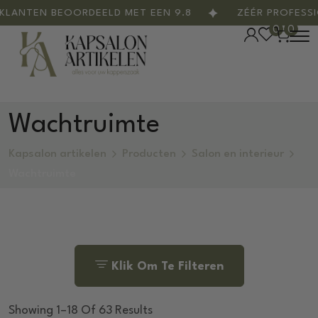
EN BEOORDEELD MET EEN 9.8
ZÉÉR PROFESSIONEE
0
0
Wachtruimte
Kapsalon artikelen
Producten
Salon en interieur
Wachtruimte
Klik Om Te Filteren
Showing 1–18 Of 63 Results