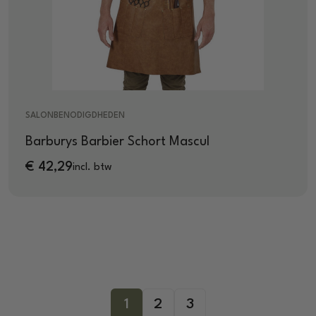
SALONBENODIGDHEDEN
Barburys Barbier Schort Mascul
€
42,29
incl. btw
1
2
3