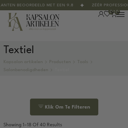
N BEOORDEELD MET EEN 9.8
ZÉÉR PROFESSIONEEL
0
0
Textiel
Kapsalon artikelen
Producten
Tools
Salonbenodigdheden
Textiel
Klik Om Te Filteren
Showing 1–18 Of 40 Results