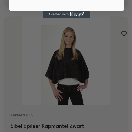
KAPMANTELS
Sibel Epileer Kapmantel Zwart