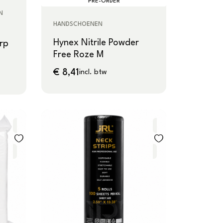
PRE-ORDER
N
HANDSCHOENEN
Hynex Nitrile Powder
rp
Free Roze M
€
8,41
incl. btw