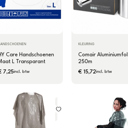
HANDSCHOENEN
KLEURING
HY Care Handschoenen
Comair Aluminiumfol
Maat L Transparant
250m
€
7,25
€
15,72
incl. btw
incl. btw