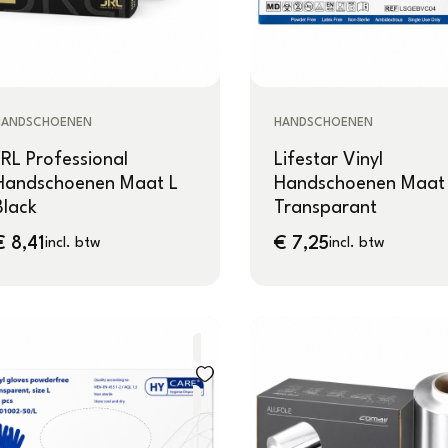
HANDSCHOENEN
HANDSCHOENEN
JRL Professional
Lifestar Vinyl
Handschoenen Maat L
Handschoenen Maat
Black
Transparant
€
8,41
€
7,25
incl. btw
incl. btw