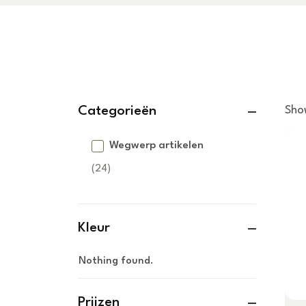
Categorieën
Sho
Wegwerp artikelen
(24)
Handschoenen
(9)
Kleur
Nekpapier
Nothing found.
(1)
Overige Wegwerp
Artikelen
Prijzen