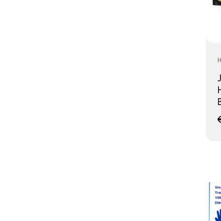
JRL
(45)
KENSAI
(23)
MORFOSE
(64)
MOSER
(2)
OVERIGE MERKEN
(79)
PANASONIC
(5)
POWERTEC