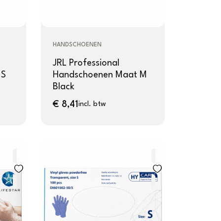
HANDSCHOENEN
JRL Professional
 S
Handschoenen Maat M
Black
€
8,41
incl. btw