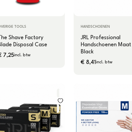
OVERIGE TOOLS
HANDSCHOENEN
The Shave Factory
JRL Professional
Blade Disposal Case
Handschoenen Maat
Black
€
7,25
incl. btw
€
8,41
incl. btw