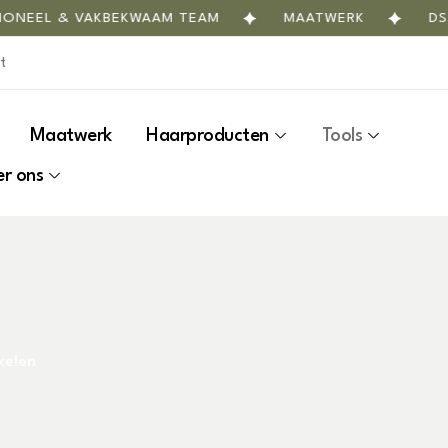
L & VAKBEKWAAM TEAM
MAATWERK
DSS SAL
Maatwerk
Haarproducten
Tools
r ons
kelen