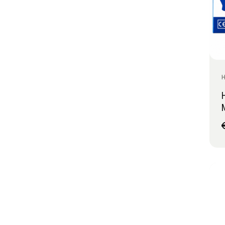
(2)
RECORD
(1)
SCHWARZKOPF
(4)
SIBEL
(69)
STHAUER
(6)
THE BARBER PRO
(16)
THE SHAVE FACTORY
(29)