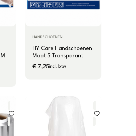
HANDSCHOENEN
HY Care Handschoenen
 M
Maat S Transparant
€
7,25
incl. btw