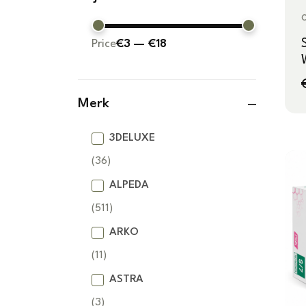
(8)
Plastic
Price
€3
—
€18
(6)
Merk
3DELUXE
(36)
ALPEDA
(511)
ARKO
(11)
ASTRA
(3)