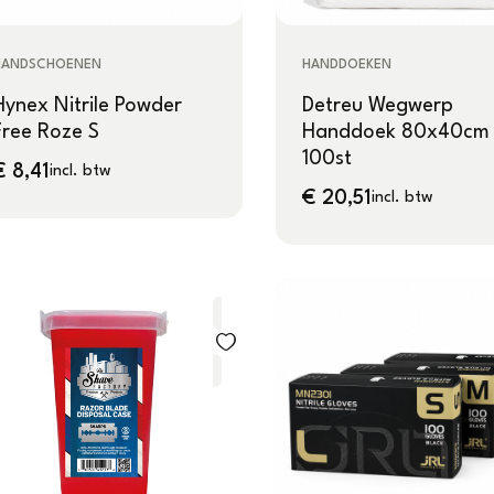
HANDSCHOENEN
HANDDOEKEN
Hynex Nitrile Powder
Detreu Wegwerp
Free Roze S
Handdoek 80x40cm
100st
€
8,41
incl. btw
€
20,51
incl. btw