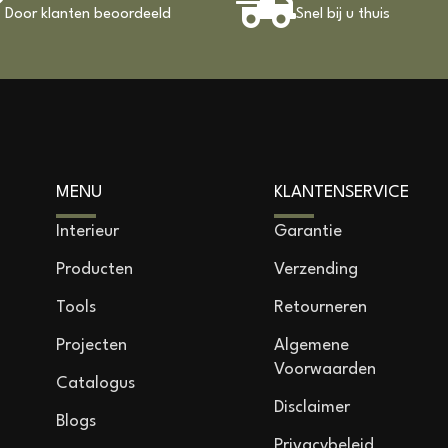
Door klanten beoordeeld
Snel bij u thuis
MENU
KLANTENSERVICE
Interieur
Garantie
Producten
Verzending
Tools
Retourneren
Projecten
Algemene
Voorwaarden
Catalogus
Disclaimer
Blogs
Privacybeleid