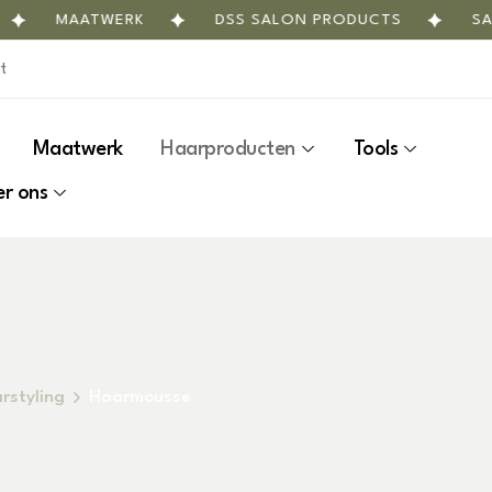
MAATWERK
DSS SALON PRODUCTS
SALO
Maatwerk
Haarproducten
Tools
r ons
rstyling
Haarmousse