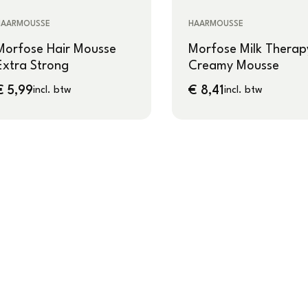
HAARMOUSSE
HAARMOUSSE
Morfose Hair Mousse
Morfose Milk Therap
Extra Strong
Creamy Mousse
€
5,99
€
8,41
incl. btw
incl. btw