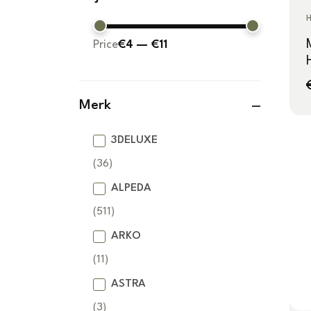
Price
€4
—
€11
Merk
3DELUXE
(36)
ALPEDA
(511)
ARKO
(11)
ASTRA
(3)