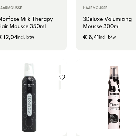
HAARMOUSSE
HAARMOUSSE
Morfose Milk Therapy
3Deluxe Volumizing
Hair Mousse 350ml
Mousse 300ml
€
12,04
€
8,41
incl. btw
incl. btw