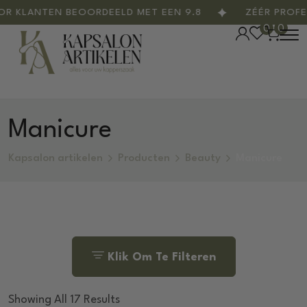
ANTEN BEOORDEELD MET EEN 9.8
ZÉÉR PROFESSIO
0
0
Manicure
Kapsalon artikelen
Producten
Beauty
Manicure
Klik Om Te Filteren
Showing All 17 Results