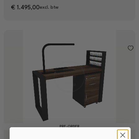
€
1.495,00
excl. btw
PRE-ORDER