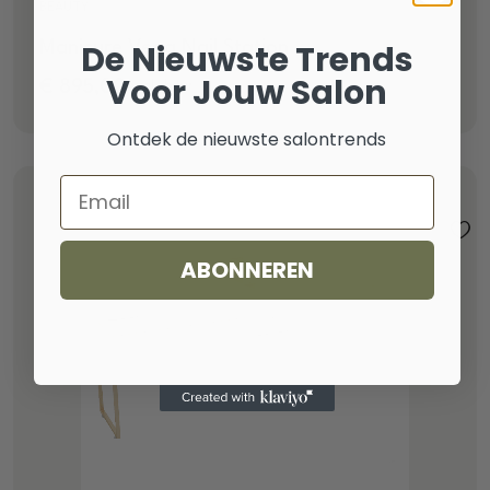
BEAUTY
De Nieuwste Trends
Manicure Vega Nail Station
Voor Jouw Salon
€
895,00
excl. btw
Ontdek de nieuwste salontrends
Email
ABONNEREN