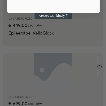
UNCATEGORIZED
€
449,00
excl. btw
Epileerstoel Velix Black
UNCATEGORIZED
€
699,00
excl. btw