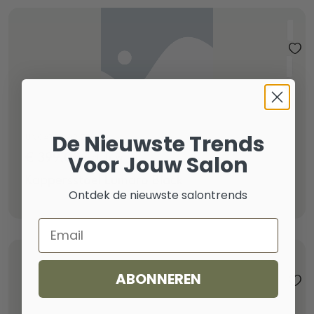
De Nieuwste Trends
UNCATEGORIZED
Voor Jouw Salon
€
399,00
excl. btw
Kappersstoel Lumaro Black
Ontdek de nieuwste salontrends
Email
ABONNEREN