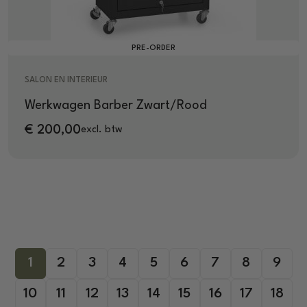
PRE-ORDER
SALON EN INTERIEUR
Werkwagen Barber Zwart/Rood
€
200,00
excl. btw
1
2
3
4
5
6
7
8
9
10
11
12
13
14
15
16
17
18