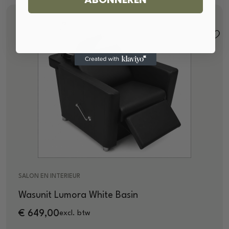
SALON EN INTERIEUR
Wasunit Lumora White Basin
€
649,00
excl. btw