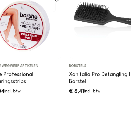
E WEGWERP ARTIKELEN
BORSTELS
e Professional
Xanitalia Pro Detangling
ringsstrips
Borstel
04
€
8,41
incl. btw
incl. btw