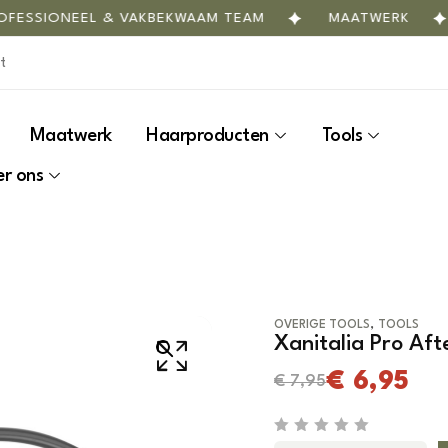
ESSIONEEL & VAKBEKWAAM TEAM
MAATWERK
Maatwerk
Haarproducten
Tools
r ons
,
OVERIGE TOOLS
TOOLS
Xanitalia Pro Af
€
6,95
€
7,95
R