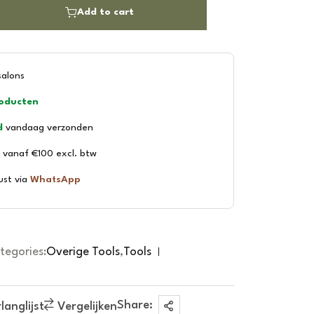
Add to cart
salons
roducten
d
vandaag verzonden
vanaf €100 excl. btw
ust via
WhatsApp
tegories:
Overige Tools
,
Tools
Share:
anglijst
Vergelijken