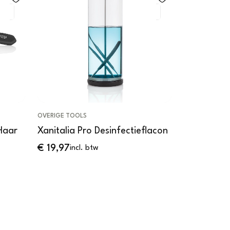
OVERIGE TOOLS
SALONBENODI
 Haar
Xanitalia Pro Desinfectieflacon
Xanitalia 
Black
€
19,97
incl. btw
€
12,04
incl