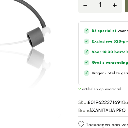
a
t
e
d
0
o
u
✓
Dé specialist
voor 
t
o
f
✓
Exclusieve B2B-p
5
✓
Voor 16:00 bestel
✓
Gratis verzending
✓
Vragen? Stel ze ger
9
artikelen op voorraad.
SKU:
8019622271691
Ca
Brand:
XANITALIA PRO
Toevoegen aan verl