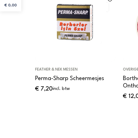
€
0,00
FEATHER & NEK MESSEN
OVERIG
Perma-Sharp Scheermesjes
Borth
Ontha
€
7,20
incl. btw
€
12,