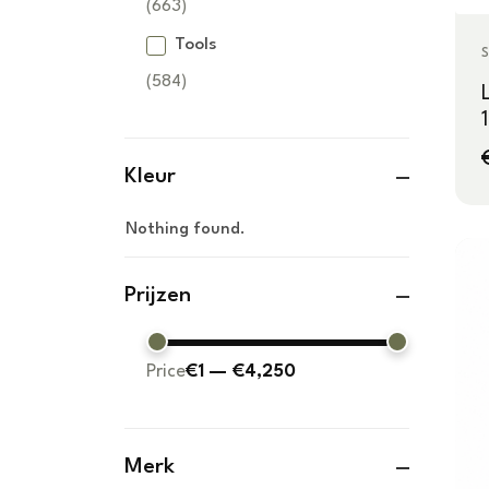
(663)
(8)
(16)
Balie &
Eau De
Tools
Manicure
Haarkleuring
S
Receptiemeubels
Cologne
(584)
(17)
(37)
(40)
(7)
Overige Beauty
Haarstyling
Borstels & Kammen
Blondering
Scheerschuim
Barbier Units
& Gel
(7)
(39)
(151)
(6)
(39)
(9)
Kleur
Feather & Nek
Pedicure
Haarverzorging
Haarverf
Haargel
Borstels
Barbierstoelen
messen
Nothing found.
(22)
(155)
(1)
(5)
(46)
(30)
(9)
Kleurspray &
Wastafels
Haarmousse
Conditioner
Föhnborstels
Behandelstoelen
Haarstylingtools
Wax
Prijzen
(6)
(5)
(16)
(41)
(23)
(26)
(8)
Haarpomade
Haarmasker
Kammen
Chemie &
Kappersscharen
Kleurverzorging
Föhns
Price
€1
—
Verkoopkasten
€4,250
(1)
(16)
(56)
(34)
(5)
(14)
(65)
Haarserum &
Haarspray
Nekborstels
Overige Tools
Oxidanten
Krultangen
Coupescharen
Elektrische
Olie
apparaten
(11)
(8)
Merk
(130)
(17)
(11)
(6)
(6)
(13)