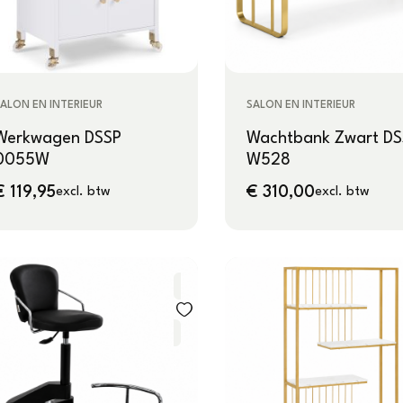
ALON EN INTERIEUR
SALON EN INTERIEUR
Werkwagen DSSP
Wachtbank Zwart DS
0055W
W528
€
119,95
€
310,00
excl. btw
excl. btw