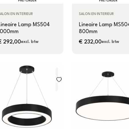
PRE-ORDER
PRE-ORDER
ALON EN INTERIEUR
SALON EN INTERIEUR
Lineaire Lamp MS504
Lineaire Lamp MS50
1000mm
800mm
€
292,00
€
232,00
excl. btw
excl. btw