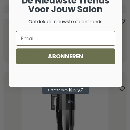
De Nieuwste Trends
Voor Jouw Salon
PRE-ORDER
Ontdek de nieuwste salontrends
SALONBENODIGDHEDEN
Email
The Shave Factory Waterspuit Zwart 300ml
€
10,88
incl. btw
ABONNEREN