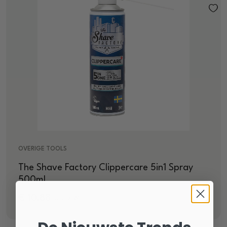
OVERIGE TOOLS
The Shave Factory Clippercare 5in1 Spray
500ml
€
10,88
incl. btw