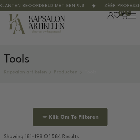
TEN BEOORDEELD MET EEN 9.8
ZÉÉR PROFESSIONE
0
0
Tools
Kapsalon artikelen
Producten
Tools
Klik Om Te Filteren
Showing 181–198 Of 584 Results