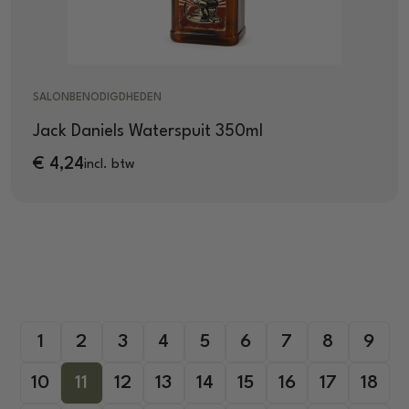
SALONBENODIGDHEDEN
Jack Daniels Waterspuit 350ml
€
4,24
incl. btw
1
2
3
4
5
6
7
8
9
10
11
12
13
14
15
16
17
18