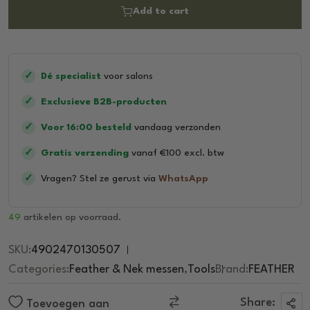
0
Add to cart
o
u
t
o
f
5
✓
Dé specialist
voor salons
✓
Exclusieve B2B-producten
✓
Voor 16:00 besteld
vandaag verzonden
✓
Gratis verzending
vanaf €100 excl. btw
✓
Vragen? Stel ze gerust via
WhatsApp
49
artikelen op voorraad.
SKU:
4902470130507
Categories:
Feather & Nek messen
,
Tools
Brand:
FEATHER
Share:
Toevoegen aan