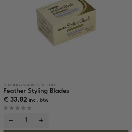
,
FEATHER & NEK MESSEN
TOOLS
Feather Styling Blades
€
33,82
incl. btw
R
a
t
e
d