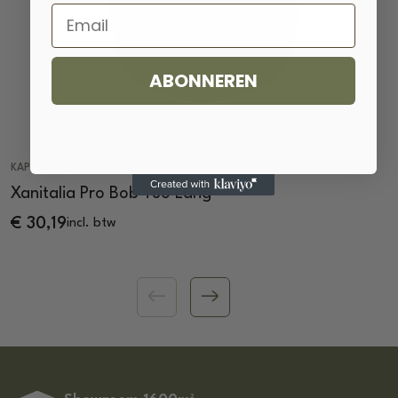
Email
ABONNEREN
KAPMANTELS
Xanitalia Pro Bob Tuo Lang
€
30,19
incl. btw