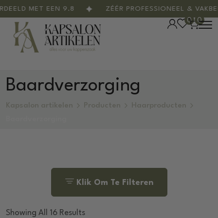
D MET EEN 9.8
ZÉÉR PROFESSIONEEL & VAKBEKWA
0
0
Baardverzorging
Kapsalon artikelen
Producten
Haarproducten
Baardverzorging
Klik Om Te Filteren
Showing All 16 Results