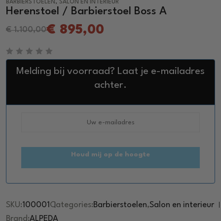
,
BARBIERSTOELEN
SALON EN INTERIEUR
Herenstoel / Barbierstoel Boss A
€
895,00
€
1.100,00
R
a
Melding bij voorraad? Laat je e-mailadres
t
e
achter.
d
0
o
u
t
o
f
5
Houd mij op de hoogte
SKU:
100001
Categories:
Barbierstoelen
,
Salon en interieur
Brand:
ALPEDA