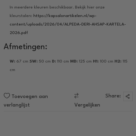
In meerdere kleuren beschikbaar. Bekijk hier onze
kleurstalen:
https://kapsalonartikelen.nl/wp-
content/uploads/2026/04/ALPEDA-DERI-AHSAP-KARTELA-
2026.pdf
Afmetingen:
W:
67 cm
SW:
50 cm
D:
110 cm
MD:
125 cm
H1:
100 cm
H2:
115
cm
Share:
Toevoegen aan
verlanglijst
Vergelijken