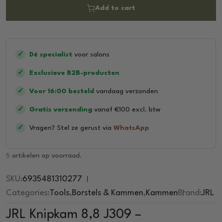
0
Add to cart
o
u
t
o
f
5
✓
Dé specialist
voor salons
✓
Exclusieve B2B-producten
✓
Voor 16:00 besteld
vandaag verzonden
✓
Gratis verzending
vanaf €100 excl. btw
✓
Vragen? Stel ze gerust via
WhatsApp
5
artikelen op voorraad.
SKU:
6935481310277
Categories:
Tools
,
Borstels & Kammen
,
Kammen
Brand:
JRL
JRL Knipkam 8,8 J309 –