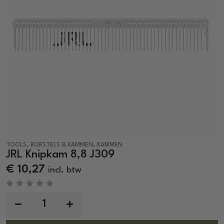
,
,
TOOLS
BORSTELS & KAMMEN
KAMMEN
JRL Knipkam 8,8 J309
€
10,27
incl. btw
R
a
t
e
d