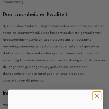
salonervaring.
Duurzaamheid en Kwaliteit
Bij DSS Salon Products – Kapsalonartikelen hebben we een sterke
focus op duurzaamheid. Onze kappersstoelen zijn gemaakt van
hoogwaardige materialen, zoals stevig staal en duurzame
bekleding, waardoor ze bestand zijn tegen intensief gebruik in
drukke salons. Deze materialen zijn niet alleen sterk, maar ook
eenvoudig te onderhouden, zodat uw investering in de stoelen op
de lange termijn meegaat. Wij geloven dat kwaliteit en
duurzaamheid hand in hand gaan en onze producten
weerspiegelen dit principe.
Innovatieve Functionaliteiten
Veel van onze modellen zijn uitgerust met geavanceerde functies