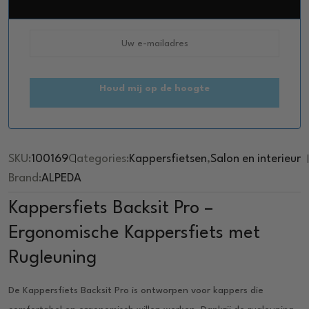
0
o
u
t
o
f
5
Houd mij op de hoogte
SKU:
100169
Categories:
Kappersfietsen
,
Salon en interieur
Brand:
ALPEDA
Kappersfiets Backsit Pro –
Ergonomische Kappersfiets met
Rugleuning
De Kappersfiets Backsit Pro is ontworpen voor kappers die