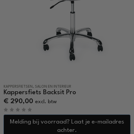
,
KAPPERSFIETSEN
SALON EN INTERIEUR
Kappersfiets Backsit Pro
€
290,00
excl. btw
R
a
Melding bij voorraad? Laat je e-mailadres
t
e
achter.
d