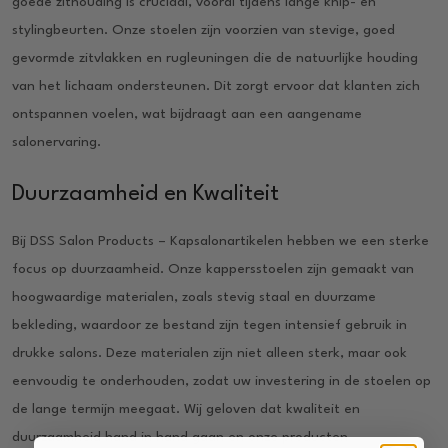
goede zithouding is cruciaal, vooral tijdens lange knip- en
stylingbeurten. Onze stoelen zijn voorzien van stevige, goed
gevormde zitvlakken en rugleuningen die de natuurlijke houding
van het lichaam ondersteunen. Dit zorgt ervoor dat klanten zich
ontspannen voelen, wat bijdraagt aan een aangename
salonervaring.
Duurzaamheid en Kwaliteit
Bij DSS Salon Products – Kapsalonartikelen hebben we een sterke
focus op duurzaamheid. Onze kappersstoelen zijn gemaakt van
hoogwaardige materialen, zoals stevig staal en duurzame
bekleding, waardoor ze bestand zijn tegen intensief gebruik in
drukke salons. Deze materialen zijn niet alleen sterk, maar ook
eenvoudig te onderhouden, zodat uw investering in de stoelen op
de lange termijn meegaat. Wij geloven dat kwaliteit en
duurzaamheid hand in hand gaan en onze producten