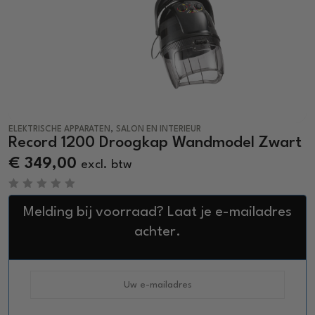
,
ELEKTRISCHE APPARATEN
SALON EN INTERIEUR
Record 1200 Droogkap Wandmodel Zwart
€
349,00
excl. btw
R
a
Melding bij voorraad? Laat je e-mailadres
t
e
achter.
d
0
o
u
t
o
f
5