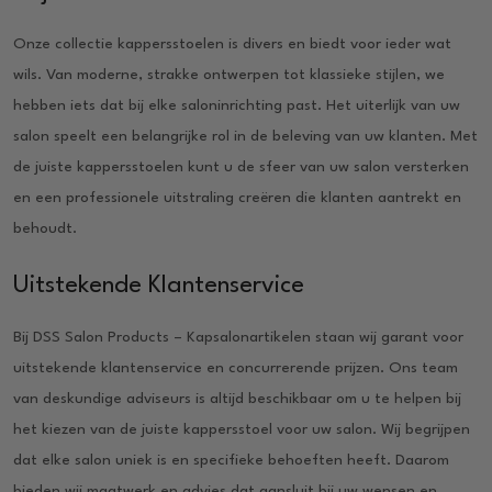
Onze collectie kappersstoelen is divers en biedt voor ieder wat
wils. Van moderne, strakke ontwerpen tot klassieke stijlen, we
hebben iets dat bij elke saloninrichting past. Het uiterlijk van uw
salon speelt een belangrijke rol in de beleving van uw klanten. Met
de juiste kappersstoelen kunt u de sfeer van uw salon versterken
en een professionele uitstraling creëren die klanten aantrekt en
behoudt.
Uitstekende Klantenservice
Bij DSS Salon Products – Kapsalonartikelen staan wij garant voor
uitstekende klantenservice en concurrerende prijzen. Ons team
van deskundige adviseurs is altijd beschikbaar om u te helpen bij
het kiezen van de juiste kappersstoel voor uw salon. Wij begrijpen
dat elke salon uniek is en specifieke behoeften heeft. Daarom
bieden wij maatwerk en advies dat aansluit bij uw wensen en