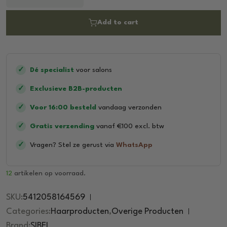
e
d
0
Add to cart
o
u
t
o
f
5
✓
Dé specialist
voor salons
✓
Exclusieve B2B-producten
✓
Voor 16:00 besteld
vandaag verzonden
✓
Gratis verzending
vanaf €100 excl. btw
✓
Vragen? Stel ze gerust via
WhatsApp
12
artikelen op voorraad.
SKU:
5412058164569
Categories:
Haarproducten
,
Overige Producten
Brand:
SIBEL