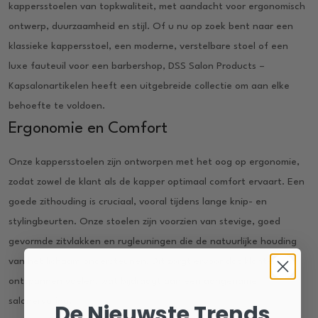
kappersstoelen van topkwaliteit, met aandacht voor ergonomisch
ontwerp, duurzaamheid en stijl. Of u nu op zoek bent naar een
klassieke kappersstoel, een moderne, verstelbare stoel of een
luxe fauteuil voor een barbershop, DSS Salon Products –
Kapsalonartikelen heeft een uitgebreide collectie om aan elke
behoefte te voldoen.
Ergonomie en Comfort
Onze kappersstoelen zijn ontworpen met het oog op ergonomie,
zodat zowel de klant als de kapper optimaal comfort ervaart. Een
goede zithouding is cruciaal, vooral tijdens lange knip- en
stylingbeurten. Onze stoelen zijn voorzien van stevige, goed
gevormde zitvlakken en rugleuningen die de natuurlijke houding
van het lichaam ondersteunen. Dit zorgt ervoor dat klanten zich
ontspannen voelen, wat bijdraagt aan een aangename
salonervaring.
De Nieuwste Trends