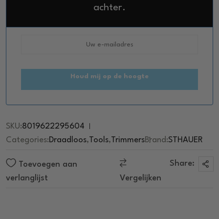
e
achter.
d
0
o
u
t
o
f
5
Houd mij op de hoogte
SKU:
8019622295604
Categories:
Draadloos
,
Tools
,
Trimmers
Brand:
STHAUER
Share:
Toevoegen aan
verlanglijst
Vergelijken