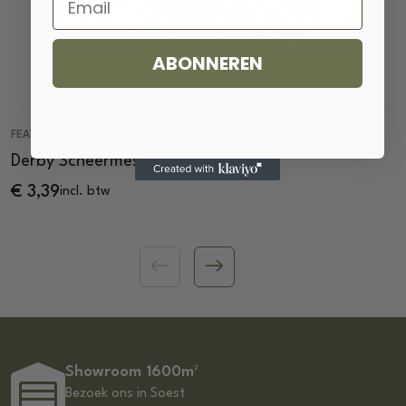
ABONNEREN
FEATHER & NEK MESSEN
Derby Scheermesjes
€
3,39
incl. btw
Showroom 1600m²
Bezoek ons in Soest