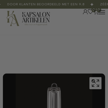
DOOR KLANTEN BEOORDEELD MET EEN 9.8
ZÉÉR 
0
0