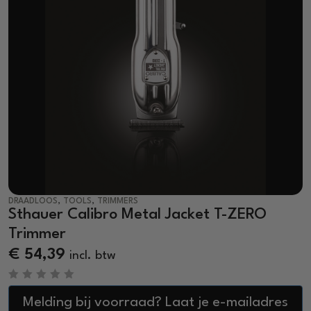
,
,
DRAADLOOS
TOOLS
TRIMMERS
Sthauer Calibro Metal Jacket T-ZERO
Trimmer
€
54,39
incl. btw
R
a
Melding bij voorraad? Laat je e-mailadres
t