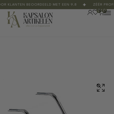
 KLANTEN BEOORDEELD MET EEN 9.8
ZÉÉR PROFES
0
0