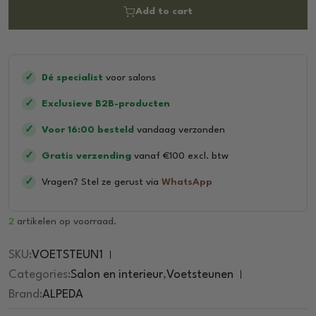
0
Add to cart
o
u
t
o
f
5
✓
Dé specialist
voor salons
✓
Exclusieve B2B-producten
✓
Voor 16:00 besteld
vandaag verzonden
✓
Gratis verzending
vanaf €100 excl. btw
✓
Vragen? Stel ze gerust via
WhatsApp
2
artikelen op voorraad.
SKU:
VOETSTEUN1
Categories:
Salon en interieur
,
Voetsteunen
Brand:
ALPEDA