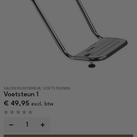
,
SALON EN INTERIEUR
VOETSTEUNEN
Voetsteun 1
€
49,95
excl. btw
R
a
t
e
d