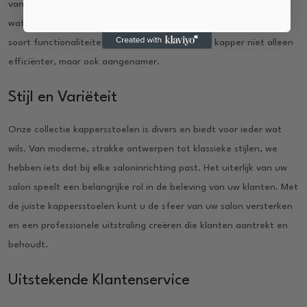
van de klant. Daarnaast zijn veel stoelen 360-graden draaibaar,
wat maximale flexibiliteit biedt tijdens het knippen en stylen. Dit
soort functionaliteiten maken het werk van de kapper niet alleen
efficiënter, maar ook aangenamer.
Stijl en Variëteit
Onze collectie kappersstoelen is divers en biedt voor ieder wat
wils. Van moderne, strakke ontwerpen tot klassieke stijlen, we
hebben iets dat bij elke saloninrichting past. Het uiterlijk van uw
salon speelt een belangrijke rol in de beleving van uw klanten. Met
de juiste kappersstoelen kunt u de sfeer van uw salon versterken
en een professionele uitstraling creëren die klanten aantrekt en
behoudt.
Uitstekende Klantenservice