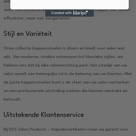
wat maximale flexibiliteit biedt tijdens het knippen en stylen. Dit
soort functionaliteiten maken het werk van de kapper niet alleen
efficiënter, maar ook aangenamer.
Stijl en Variëteit
Onze collectie kappersstoelen is divers en biedt voor ieder wat
wils. Van moderne, strakke ontwerpen tot klassieke stijlen, we
hebben iets dat bij elke saloninrichting past. Het uiterlijk van uw
salon speelt een belangrijke rol in de beleving van uw klanten. Met
de juiste kappersstoelen kunt u de sfeer van uw salon versterken
en een professionele uitstraling creëren die klanten aantrekt en
behoudt.
Uitstekende Klantenservice
Bij DSS Salon Products – Kapsalonartikelen staan wij garant voor