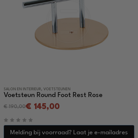
,
SALON EN INTERIEUR
VOETSTEUNEN
Voetsteun Round Foot Rest Rose
€
145,00
€
190,00
R
a
Melding bij voorraad? Laat je e-mailadres
t