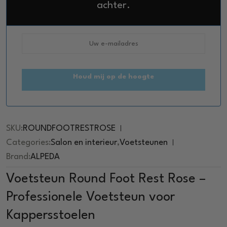
e
achter.
d
0
o
u
t
o
f
5
Houd mij op de hoogte
SKU:
ROUNDFOOTRESTROSE
Categories:
Salon en interieur
,
Voetsteunen
Brand:
ALPEDA
Voetsteun Round Foot Rest Rose –
Professionele Voetsteun voor
Kappersstoelen