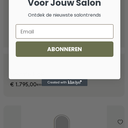
Voor Jouw Salon
Ontdek de nieuwste salontrends
Email
ABONNEREN
PRE-ORDER
BEAUTY
Wastafel Rigel
€
1.795,00
excl. btw