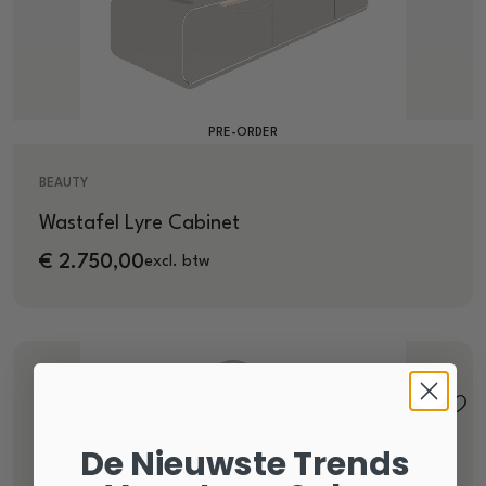
PRE-ORDER
BEAUTY
Wastafel Lyre Cabinet
€
2.750,00
excl. btw
De Nieuwste Trends