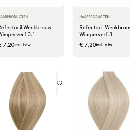
HAARPRODUCTEN
HAARPRODUCTEN
Refectocil Wenkbrauw
Refectocil Wenkbra
Wimperverf 3.1
Wimperverf 3
€
7,20
€
7,20
incl. btw
incl. btw