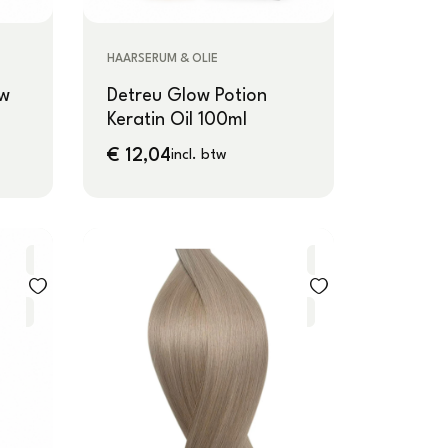
HAARSERUM & OLIE
uw
Detreu Glow Potion
Keratin Oil 100ml
€
12,04
incl. btw