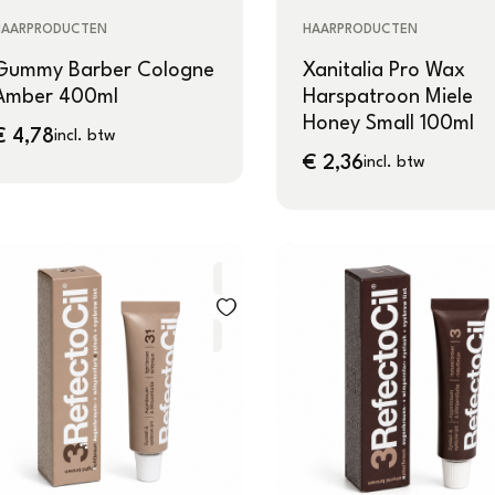
HAARPRODUCTEN
HAARPRODUCTEN
Gummy Barber Cologne
Xanitalia Pro Wax
Amber 400ml
Harspatroon Miele
Honey Small 100ml
€
4,78
incl. btw
€
2,36
incl. btw