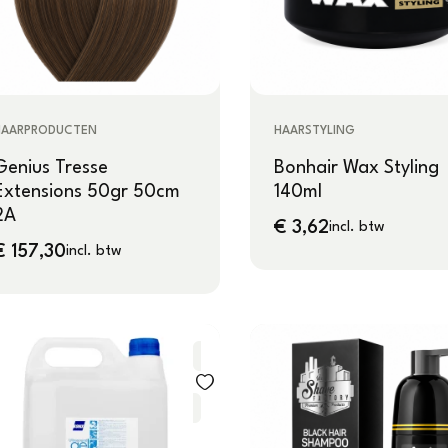
HAARPRODUCTEN
HAARSTYLING
Genius Tresse
Bonhair Wax Styling
Extensions 50gr 50cm
140ml
2A
€
3,62
incl. btw
€
157,30
incl. btw