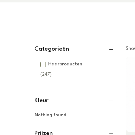
Categorieën
Sho
Haarproducten
(247)
Baardverzorging
(16)
Kleur
Eau De
Haarkleuring
Cologne
Nothing found.
(37)
(7)
Haarstyling
Blondering
Scheerschuim
Prijzen
& Gel