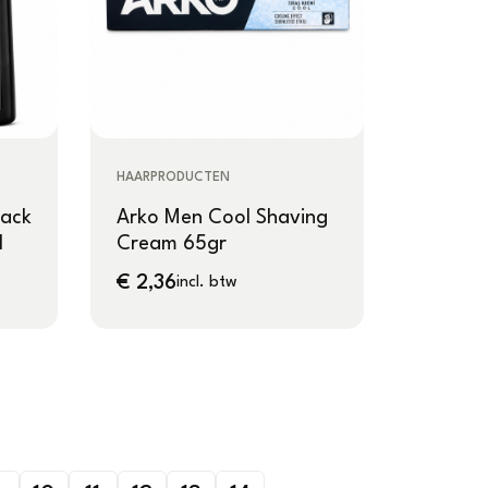
HAARPRODUCTEN
lack
Arko Men Cool Shaving
l
Cream 65gr
€
2,36
incl. btw