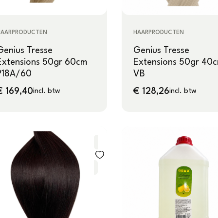
HAARPRODUCTEN
HAARPRODUCTEN
Genius Tresse
Genius Tresse
Extensions 50gr 60cm
Extensions 50gr 40
P18A/60
VB
€
169,40
€
128,26
incl. btw
incl. btw