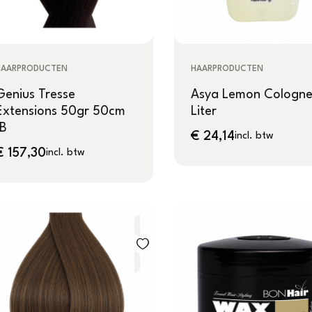
HAARPRODUCTEN
HAARPRODUCTEN
Genius Tresse
Asya Lemon Cologne
Extensions 50gr 50cm
Liter
1B
€
24,14
incl. btw
€
157,30
incl. btw