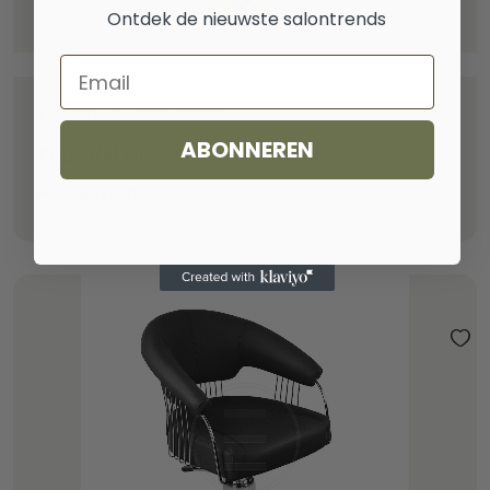
Ontdek de nieuwste salontrends
Email
PRE-ORDER
KAPTAFELS & KAPPERSSPIEGELS
ABONNEREN
Kaptafel Lussy Island
€
2.950,00
excl. btw