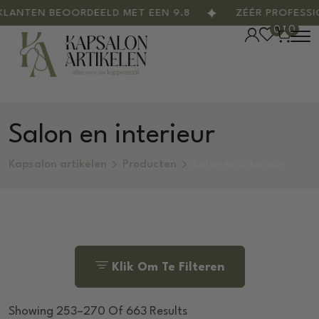
EN BEOORDEELD MET EEN 9.8
ZÉÉR PROFESSIONEE
0
0
Salon en interieur
Kapsalon artikelen
Producten
Salon en interieur
Klik Om Te Filteren
Showing 253–270 Of 663 Results