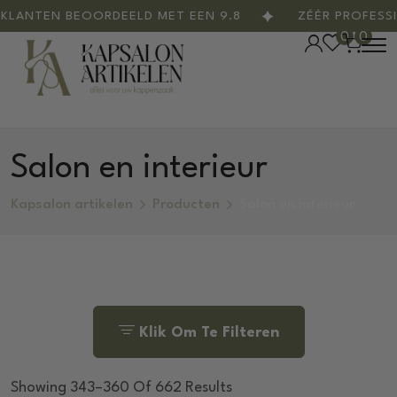
EN BEOORDEELD MET EEN 9.8
ZÉÉR PROFESSIONEE
0
0
Salon en interieur
Kapsalon artikelen
Producten
Salon en interieur
Klik Om Te Filteren
Showing 343–360 Of 662 Results