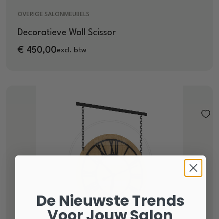
OVERIGE SALONMEUBELS
Decoratieve Wall Scissor
€
450,00
excl. btw
De Nieuwste Trends
Voor Jouw Salon