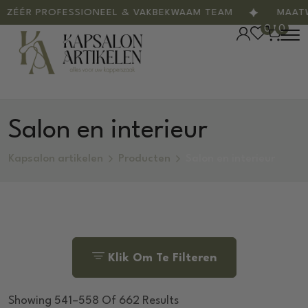
 PROFESSIONEEL & VAKBEKWAAM TEAM
MAATWERK
0
0
Salon en interieur
Kapsalon artikelen
Producten
Salon en interieur
Klik Om Te Filteren
Showing 541–558 Of 662 Results