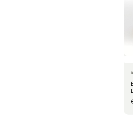
SIBEL
(69)
STHAUER
(6)
THE BARBER PRO
(16)
THE SHAVE FACTORY
B
(29)
THURP
(1)
WAHL
(25)
XANITALIA PRO