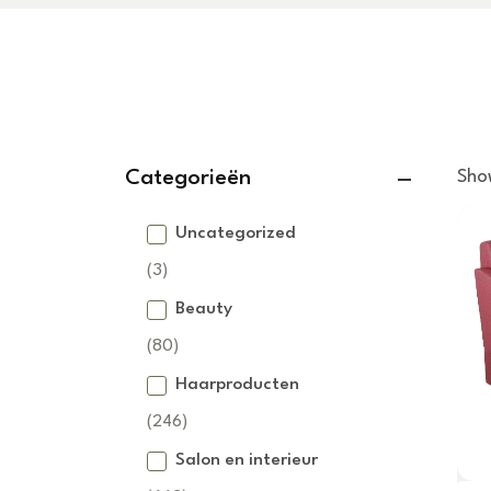
Categorieën
Sho
Uncategorized
(3)
Beauty
(80)
Haarproducten
Behandelstoelen
(246)
(22)
Salon en interieur
Headspa
Baardverzorging