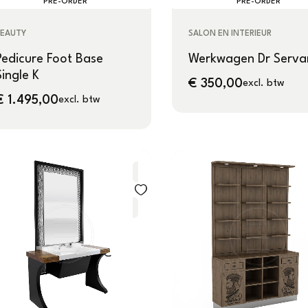
PRE-ORDER
PRE-ORDER
BEAUTY
SALON EN INTERIEUR
Pedicure Foot Base
Werkwagen Dr Serva
Single K
€
350,00
excl. btw
€
1.495,00
excl. btw