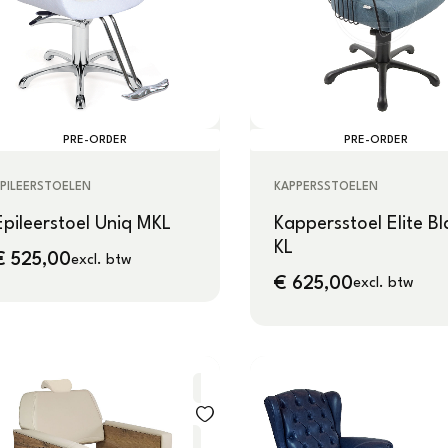
PRE-ORDER
PRE-ORDER
KAPPERSSTOELEN
PILEERSTOELEN
Kappersstoel Elite Bl
Epileerstoel Uniq MKL
KL
€
525,00
excl. btw
€
625,00
excl. btw