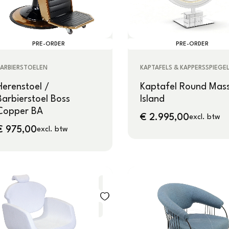
PRE-ORDER
PRE-ORDER
BARBIERSTOELEN
KAPTAFELS & KAPPERSSPIEGE
Herenstoel /
Kaptafel Round Mass
Barbierstoel Boss
Island
Copper BA
€
2.995,00
excl. btw
€
975,00
excl. btw