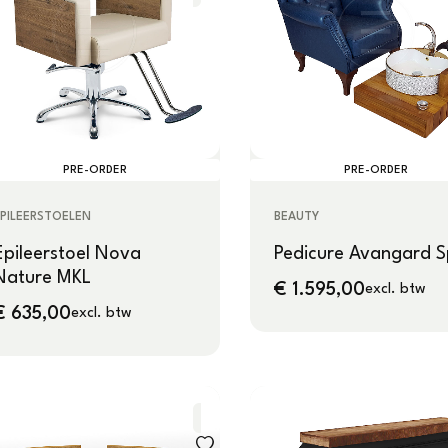
PRE-ORDER
PRE-ORDER
PILEERSTOELEN
BEAUTY
Epileerstoel Nova
Pedicure Avangard 
Nature MKL
€
1.595,00
excl. btw
€
635,00
excl. btw