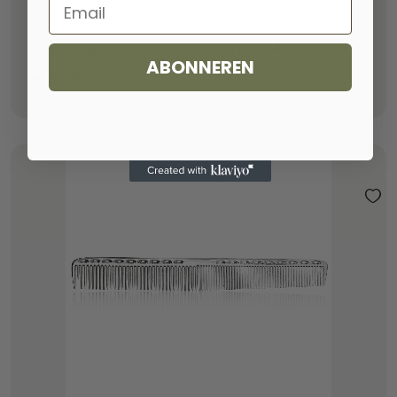
Email
BORSTELS & KAMMEN
Xanitalia Pro Kam CarbonPro 0046
ABONNEREN
€
4,78
incl. btw