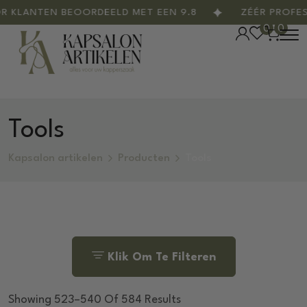
ANTEN BEOORDEELD MET EEN 9.8
ZÉÉR PROFESSIO
0
0
Tools
Kapsalon artikelen
Producten
Tools
Klik Om Te Filteren
Showing 523–540 Of 584 Results