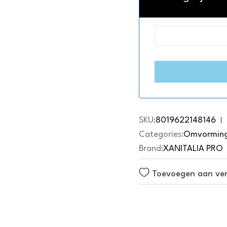
t
e
d
0
o
u
t
o
f
5
SKU:
8019622148146
Categories:
Omvormin
Brand:
XANITALIA PRO
Toevoegen aan verl