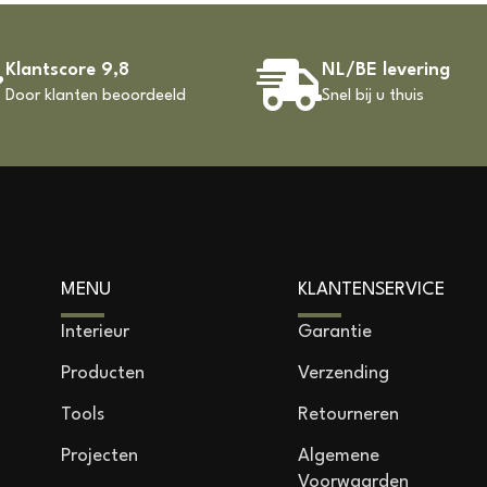
Klantscore 9,8
NL/BE levering
Door klanten beoordeeld
Snel bij u thuis
MENU
KLANTENSERVICE
Interieur
Garantie
Producten
Verzending
Tools
Retourneren
Projecten
Algemene
Voorwaarden