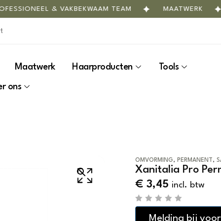
ESSIONEEL & VAKBEKWAAM TEAM
MAATWERK
Maatwerk
Haarproducten
Tools
r ons
,
,
OMVORMING
PERMANENT
S
Xanitalia Pro Pe
€
3,45
incl. btw
R
a
Melding bij voo