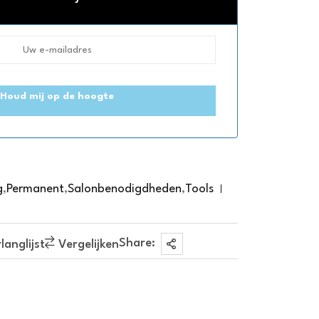
Houd mij op de hoogte
g
,
Permanent
,
Salonbenodigdheden
,
Tools
Share:
anglijst
Vergelijken