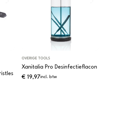
OVERIGE TOOLS
SALONBENODI
Xanitalia Pro Desinfectieflacon
Xanitalia 
istles
White
€
19,97
incl. btw
€
12,04
incl