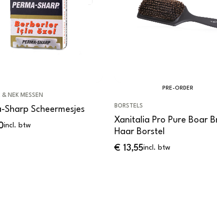
PRE-ORDER
 & NEK MESSEN
BORSTELS
-Sharp Scheermesjes
Xanitalia Pro Pure Boar Br
0
incl. btw
Haar Borstel
€
13,55
incl. btw