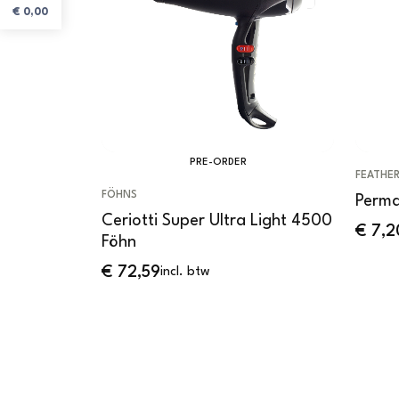
€
0,00
PRE-ORDER
FEATHER
FÖHNS
Perma
Ceriotti Super Ultra Light 4500
€
7,2
Föhn
€
72,59
incl. btw