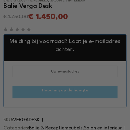
,
BALIE & RECEPTIEMEUBELS
SALON EN INTERIEUR
Balie Verga Desk
€
1.450,00
€
1.750,00
R
a
Melding bij voorraad? Laat je e-mailadres
t
e
achter.
d
0
o
u
t
o
f
5
Houd mij op de hoogte
SKU:
VERGADESK
Categories:
Balie & Receptiemeubels
,
Salon en interieur