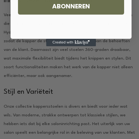
Innovatieve Functionaliteiten
ABONNEREN
Veel van onze modellen zijn uitgerust met geavanceerde functies
die de dagelijkse werkzaamheden in de salon vergemakkelijken.
Hydraulische pompen zorgen voor eenvoudige hoogteverstelling,
zodat de kapper de stoel snel kan aanpassen aan de behoeften
van de klant. Daarnaast zijn veel stoelen 360-graden draaibaar,
wat maximale flexibiliteit biedt tijdens het knippen en stylen. Dit
soort functionaliteiten maken het werk van de kapper niet alleen
efficiënter, maar ook aangenamer.
Stijl en Variëteit
Onze collectie kappersstoelen is divers en biedt voor ieder wat
wils. Van moderne, strakke ontwerpen tot klassieke stijlen, we
hebben iets dat bij elke saloninrichting past. Het uiterlijk van uw
salon speelt een belangrijke rol in de beleving van uw klanten. Met