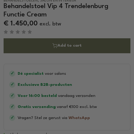
,
BEHANDELSTOELEN
SALON EN INTERIEUR
Behandelstoel Vip 4 Trendelenburg
Functie Cream
€
1.450,00
excl. btw
R
a
Add to cart
t
e
d
0
o
u
t
✓
Dé specialist
voor salons
o
f
5
✓
Exclusieve B2B-producten
✓
Voor 16:00 besteld
vandaag verzonden
✓
Gratis verzending
vanaf €100 excl. btw
✓
Vragen? Stel ze gerust via
WhatsApp