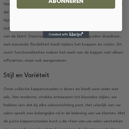
ABONNEREN
Veel van onze modellen zijn uitgerust met geavanceerde functies
die de dagelijkse werkzaamheden in de salon vergemakkelijken.
Hydraulische pompen zorgen voor eenvoudige hoogteverstelling,
zodat de kapper de stoel snel kan aanpassen aan de behoeften
van de klant. Daarnaast zijn veel stoelen 360-graden draaibaar,
wat maximale flexibiliteit biedt tijdens het knippen en stylen. Dit
soort functionaliteiten maken het werk van de kapper niet alleen
efficiënter, maar ook aangenamer.
Stijl en Variëteit
Onze collectie kappersstoelen is divers en biedt voor ieder wat
wils. Van moderne, strakke ontwerpen tot klassieke stijlen, we
hebben iets dat bij elke saloninrichting past. Het uiterlijk van uw
salon speelt een belangrijke rol in de beleving van uw klanten. Met
de juiste kappersstoelen kunt u de sfeer van uw salon versterken