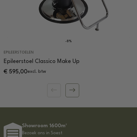
-8%
EPILEERSTOELEN
Epileerstoel Classico Make Up
€
595,00
excl. btw
Showroom 1600m²
Bezoek ons in Soest