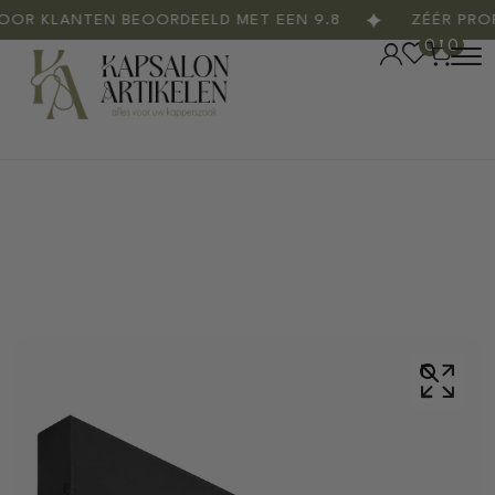
 KLANTEN BEOORDEELD MET EEN 9.8
ZÉÉR PROFES
0
0