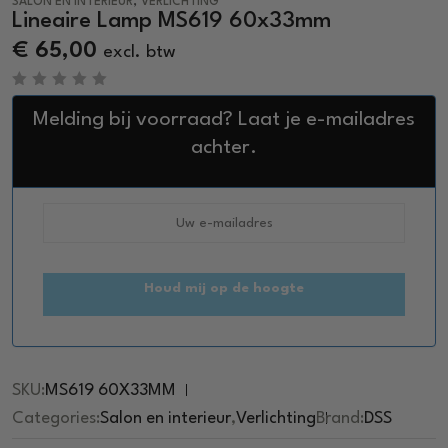
,
SALON EN INTERIEUR
VERLICHTING
Lineaire Lamp MS619 60x33mm
€
65,00
excl. btw
R
a
Melding bij voorraad? Laat je e-mailadres
t
e
achter.
d
0
o
u
t
o
f
5
Houd mij op de hoogte
SKU:
MS619 60X33MM
Categories:
Salon en interieur
,
Verlichting
Brand:
DSS