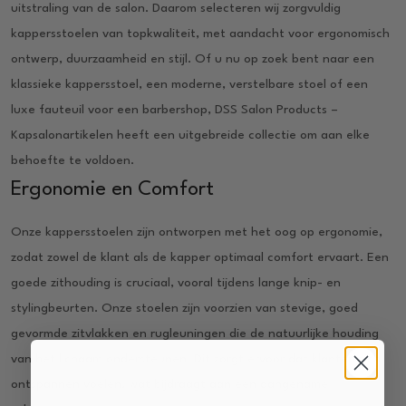
uitstraling van de salon. Daarom selecteren wij zorgvuldig
kappersstoelen van topkwaliteit, met aandacht voor ergonomisch
ontwerp, duurzaamheid en stijl. Of u nu op zoek bent naar een
klassieke kappersstoel, een moderne, verstelbare stoel of een
luxe fauteuil voor een barbershop, DSS Salon Products –
Kapsalonartikelen heeft een uitgebreide collectie om aan elke
behoefte te voldoen.
Ergonomie en Comfort
Onze kappersstoelen zijn ontworpen met het oog op ergonomie,
zodat zowel de klant als de kapper optimaal comfort ervaart. Een
goede zithouding is cruciaal, vooral tijdens lange knip- en
stylingbeurten. Onze stoelen zijn voorzien van stevige, goed
gevormde zitvlakken en rugleuningen die de natuurlijke houding
van het lichaam ondersteunen. Dit zorgt ervoor dat klanten zich
ontspannen voelen, wat bijdraagt aan een aangename