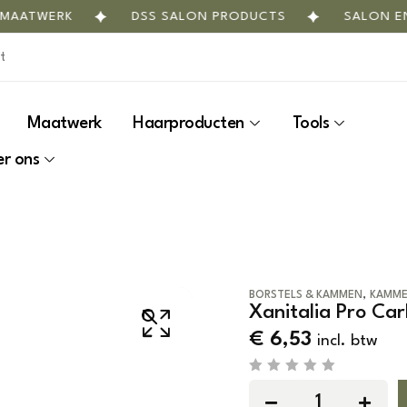
TWERK
DSS SALON PRODUCTS
SALON EN INT
Maatwerk
Haarproducten
Tools
r ons
,
BORSTELS & KAMMEN
KAMM
Xanitalia Pro C
€
6,53
incl. btw
R
a