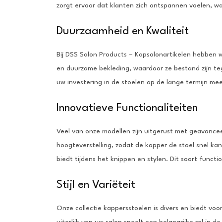
zorgt ervoor dat klanten zich ontspannen voelen, w
Duurzaamheid en Kwaliteit
Bij DSS Salon Products – Kapsalonartikelen hebben 
en duurzame bekleding, waardoor ze bestand zijn teg
uw investering in de stoelen op de lange termijn me
Innovatieve Functionaliteiten
Veel van onze modellen zijn uitgerust met geavance
hoogteverstelling, zodat de kapper de stoel snel ka
biedt tijdens het knippen en stylen. Dit soort funct
Stijl en Variëteit
Onze collectie kappersstoelen is divers en biedt voor
uiterlijk van uw salon speelt een belangrijke rol in