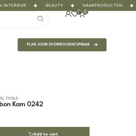
ERIEUR
BEAUTY
HAARPRODUCTEN
G
0
0
PLAN JOUW SHOWROOMAFSPRAAK
,
EN
TOOLS
arbon Kam 0242
Add to cart