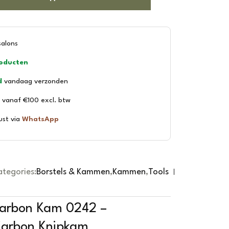
salons
roducten
d
vandaag verzonden
vanaf €100 excl. btw
ust via
WhatsApp
tegories:
Borstels & Kammen
,
Kammen
,
Tools
Carbon Kam 0242 –
Carbon Knipkam