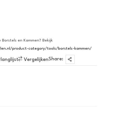
 Borstels en Kammen? Bekijk
elen.nl/product-category/tools/borstels-kammen/
Share:
anglijst
Vergelijken