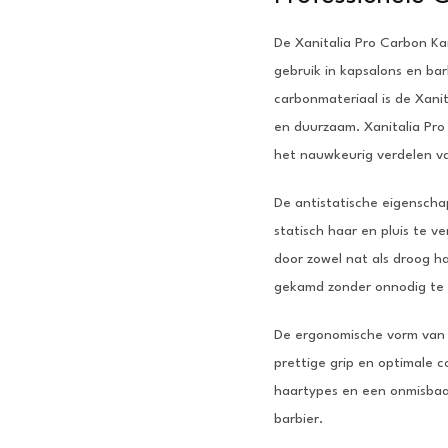
De Xanitalia Pro Carbon Ka
gebruik in kapsalons en ba
carbonmateriaal is de Xani
en duurzaam. Xanitalia Pro
het nauwkeurig verdelen v
De antistatische eigensch
statisch haar en pluis te v
door zowel nat als droog h
gekamd zonder onnodig te 
De ergonomische vorm van 
prettige grip en optimale c
haartypes en een onmisbaar
barbier.