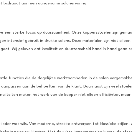
at bijdraagt aan een aangename salonervaring.
we een sterke focus op duurzaamheid. Onze kappersstoelen zijn gemaak
en intensief gebruik in drukke salons. Deze materialen zijn niet alle
egaat. Wij geloven dat kwaliteit en duurzaamheid hand in hand gaan e
erde functies die de dagelijkse werkzaamheden in de salon vergemakk
n aanpassen aan de behoeften van de klant. Daarnaast zijn veel stoele
ionaliteiten maken het werk van de kapper niet alleen efficiënter, ma
 ieder wat wils. Van moderne, strakke ontwerpen tot klassieke stijlen, 
 de beleving van uw klanten. Met de juiste kappersstoelen kunt u de sfe