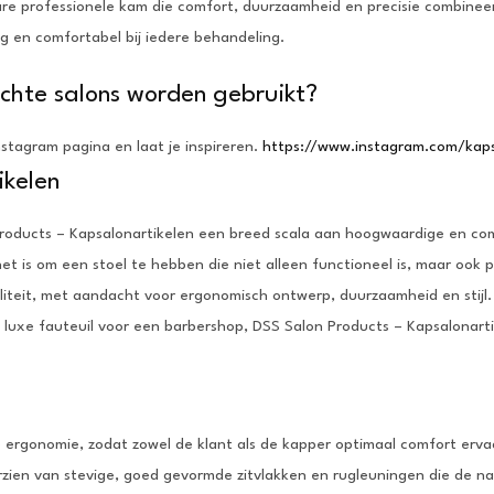
e professionele kam die comfort, duurzaamheid en precisie combineert
g en comfortabel bij iedere behandeling.
chte salons worden gebruikt?
nstagram pagina en laat je inspireren.
https://www.instagram.com/kaps
ikelen
Products – Kapsalonartikelen een breed scala aan hoogwaardige en com
het is om een stoel te hebben die niet alleen functioneel is, maar ook p
liteit, met aandacht voor ergonomisch ontwerp, duurzaamheid en stijl.
 luxe fauteuil voor een barbershop, DSS Salon Products – Kapsalonarti
rgonomie, zodat zowel de klant als de kapper optimaal comfort ervaart
orzien van stevige, goed gevormde zitvlakken en rugleuningen die de n