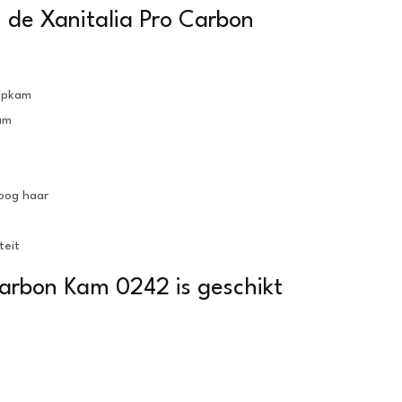
de Xanitalia Pro Carbon
nipkam
am
roog haar
teit
Carbon Kam 0242 is geschikt