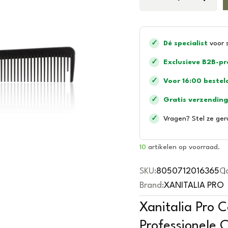
t
e
d
0
o
u
✓
Dé specialist
voor 
t
o
f
✓
Exclusieve B2B-p
5
✓
Voor 16:00 bestel
✓
Gratis verzending
✓
Vragen? Stel ze ger
10
artikelen op voorraad.
SKU:
8050712016365
Ca
Brand:
XANITALIA PRO
Xanitalia Pro 
Professionele 