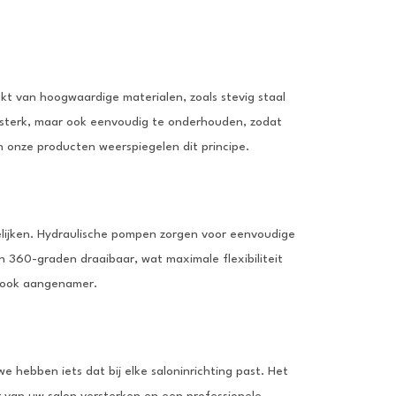
t van hoogwaardige materialen, zoals stevig staal
en sterk, maar ook eenvoudig te onderhouden, zodat
n onze producten weerspiegelen dit principe.
elijken. Hydraulische pompen zorgen voor eenvoudige
n 360-graden draaibaar, wat maximale flexibiliteit
ar ook aangenamer.
we hebben iets dat bij elke saloninrichting past. Het
er van uw salon versterken en een professionele