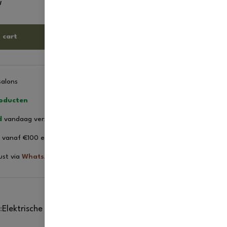
w
 cart
salons
roducten
d
vandaag verzonden
vanaf €100 excl. btw
ust via
WhatsApp
:
Elektrische apparaten
,
Salon en interieur