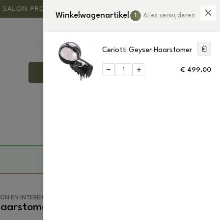
ALON PRODUCTS
SALON EN INTERIEUR
BEAU
Winkelwagenartikel
1
Alles verwijderen
0
1
Ceriotti Geyser Haarstomer
€
499,00
PLAN JOUW SHOWROOMAFSPRAAK
Winkelwagen bekijken
ON EN INTERIEUR
Haarstomer