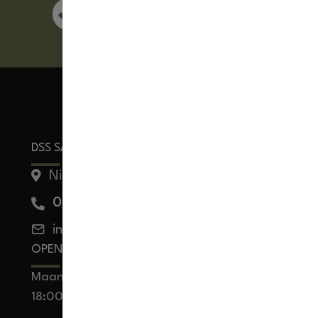
Persoonlijk advies
Professioneel team
DSS SALON PRODUCTS
Nieuwegracht 7, 3763 LP Soest
035 750 6456
info@kapsalonartikelen.nl
OPENINGSTIJDEN
Maandag t/m vrijdag: 09:00 –
18:00