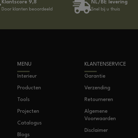
Klantscore 9,8
NL/BE levering
Door klanten beoordeeld
Snel bij u thuis
MENU
KLANTENSERVICE
Interieur
Garantie
Producten
Verzending
Tools
Retourneren
Projecten
Algemene
Voorwaarden
Catalogus
Disclaimer
Blogs