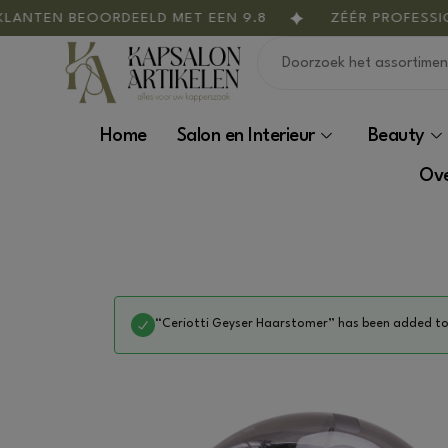
NTEN BEOORDEELD MET EEN 9.8
ZÉÉR PROFESSION
Home
Salon en Interieur
Beauty
Ove
“Ceriotti Geyser Haarstomer” has been added to 