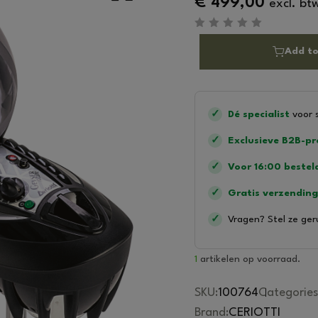
€
499,00
excl. bt
R
a
Add to
t
e
d
0
o
u
✓
Dé specialist
voor 
t
o
f
✓
Exclusieve B2B-p
5
✓
Voor 16:00 bestel
✓
Gratis verzending
✓
Vragen? Stel ze ger
1
artikelen op voorraad.
SKU:
100764
Categories
Brand:
CERIOTTI