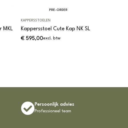
PRE-ORDER
KAPPERSSTOELEN
KAPPERSSTOEL
er MKL
Kappersstoel Cute Kap NK SL
Kapperssto
€
595,00
€
535,00
excl. btw
e
Persoonlijk advies
Professioneel team