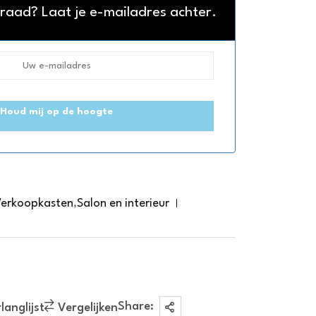
rraad? Laat je e-mailadres achter.
Houd mij op de hoogte
Verkoopkasten
,
Salon en interieur
Share:
anglijst
Vergelijken