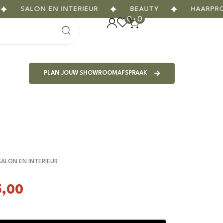
SALON EN INTERIEUR
BEAUTY
HAARPROD
0
0
PLAN JOUW SHOWROOMAFSPRAAK
SALON EN INTERIEUR
5,00