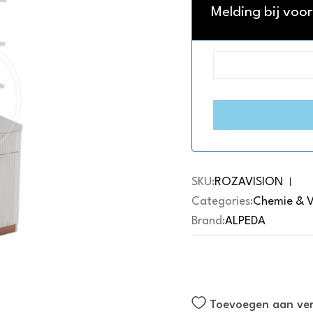
a
Melding bij voo
t
e
d
0
o
u
t
o
f
5
SKU:
ROZAVISION
Categories:
Chemie & 
Brand:
ALPEDA
Toevoegen aan verl