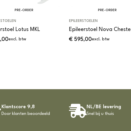
PRE-ORDER
PRE-ORDER
SSTOELEN
EPILEERSTOELEN
erstoel Lotus MKL
Epileerstoel Nova Chest
,00
€
595,00
excl. btw
excl. btw
Klantscore 9,8
NL/BE levering
Door klanten beoordeeld
Snel bij u thuis