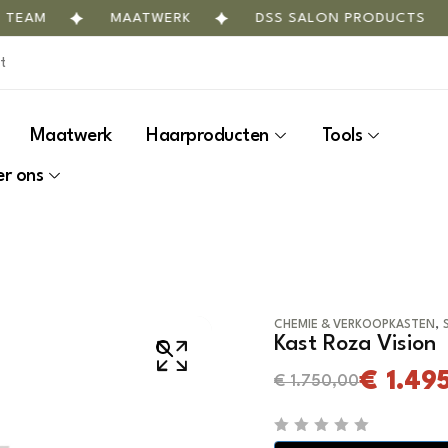
EAM
MAATWERK
DSS SALON PRODUCTS
Maatwerk
Haarproducten
Tools
r ons
,
CHEMIE & VERKOOPKASTEN
Kast Roza Vision
€
1.49
€
1.750,00
R