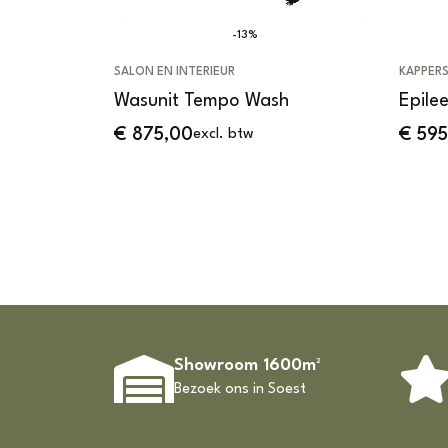
-13%
SALON EN INTERIEUR
KAPPER
Wasunit Tempo Wash
Epile
€
875,00
€
595
excl. btw
Showroom 1600m²
Bezoek ons in Soest