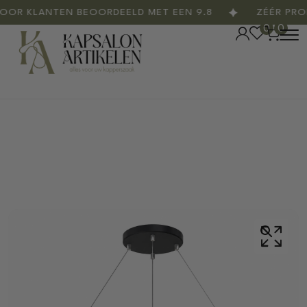
R KLANTEN BEOORDEELD MET EEN 9.8
ZÉÉR PROFE
0
0