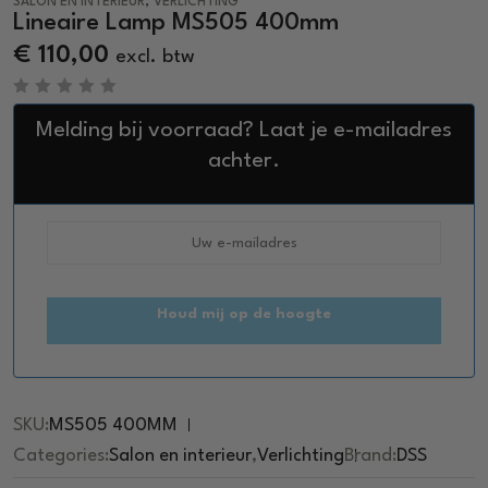
,
SALON EN INTERIEUR
VERLICHTING
Lineaire Lamp MS505 400mm
€
110,00
excl. btw
R
a
Melding bij voorraad? Laat je e-mailadres
t
e
achter.
d
0
o
u
t
o
f
5
Houd mij op de hoogte
SKU:
MS505 400MM
Categories:
Salon en interieur
,
Verlichting
Brand:
DSS